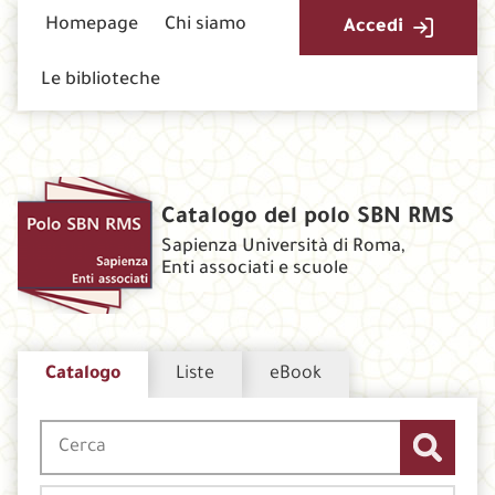
Homepage
Chi siamo
Accedi
Le biblioteche
Catalogo del polo SBN RMS
Sapienza Università di Roma,
Enti associati e scuole
Catalogo
Liste
eBook
Cerca su "Catalogo"
CERCA