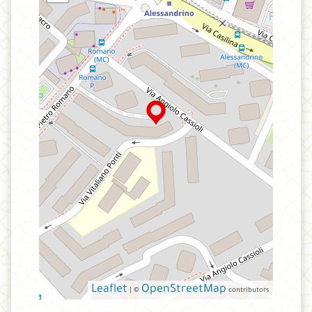
Leaflet
OpenStreetMap
| ©
contributors