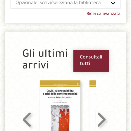
Seleziona
la
tua
Ricerca avanzata
biblioteca
Gli ultimi
Consultali
arrivi
tutti
Scorri
Scorri
indietro
in
la
avanti
vetrina
la
vetrina