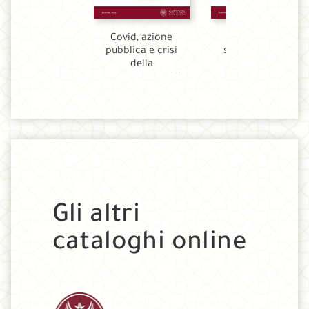
Covid, azione
Oltre gli
pubblica e crisi
stereotipi sulla
della
violenza di
contemporaneità
genere :
: primato o
approcci, teorie
declino della
e ricerche
politica?
Gli altri
cataloghi online