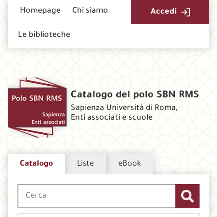
Homepage
Chi siamo
Accedi
Le biblioteche
Catalogo del polo SBN RMS
Sapienza Università di Roma,
Enti associati e scuole
Catalogo
Liste
eBook
Cerca su "Catalogo"
CERCA