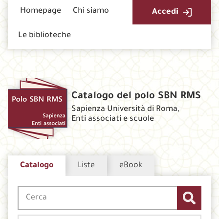
Homepage
Chi siamo
Accedi
Le biblioteche
Catalogo del polo SBN RMS
Sapienza Università di Roma,
Enti associati e scuole
Catalogo
Liste
eBook
Cerca su "Catalogo"
CERCA